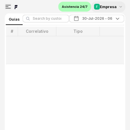
Empresa
Asistencia 24/7
F
Guías
#
Correlativo
Tipo