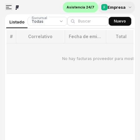
Empresa
Asistencia 24/7
F
Sucursal
Nuevo
Todas
Listado
#
Correlativo
Fecha de emision
Total
E
No hay facturas proveedor para mostrar.